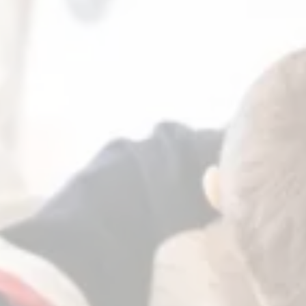
КОНСУЛЬТАЦИЯ СЕМЕЙНОГО АДВОКАТА
Наш семейный адвокат проконсультирует и может дать Вам
ответы касающееся алиментов и детей
ЛИШЕНИЕ РОДИТЕЛЬСКИХ
ПРАВ
Семейный адвокат поможет вам лишить родительских прав
одного из родителей через соц. службы или в суд
ОПРЕДЕЛЕНИЕ МЕСТОЖИТЕЛЬСТВА
РЕБЕНКА
Наши адвокаты помогут решить Вам вопрос с местом
жительства ребенка и временем посещения