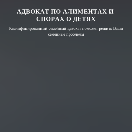
А
Д
В
О
К
А
Т
П
О
А
Л
И
М
Е
Н
Т
А
Х
И
С
П
О
Р
А
Х
О
Д
Е
Т
Я
Х
Квалифицированный семейный адвокат поможет решить Ваши
семейные проблемы
ЛИШЕНИЕ РОДИТЕЛЬСКИХ ПРАВ
ОПРЕДЕЛЕНИЕ МЕСТОЖИТЕЛЬСТВА РЕБЕНКА
АЛИМЕНТЫ НА РЕБЕНКА