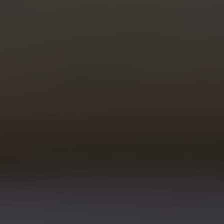
г. Киев, улица Владимирская, 42,
офис 28-Б (метро Золотые ворота)
ПРОЛОЖИТЬ МАРШРУТ
0 800 334 021
097 888 50 77
050 999 50 77
RU
ПОЗВОНИТЬ