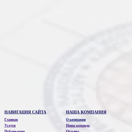
Наш адрес:
г. Киев, ул. Владимирская, 42,
офис 28-Б (метро Золотые ворота)
Телефоны:
0 800 334 021
(097) 888 50 77
(050) 999 50 77
Email:
advocate.avgustinov@gmail.com
НАВИГАЦИЯ САЙТА
НАША КОМПАНИЯ
Главная
О компании
Услуги
Наша команда
Публикации
Отзывы