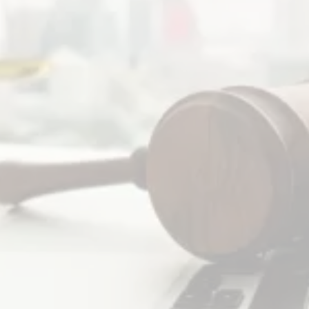
зависимости какой стороной вы являетесь в данном виде семейных споров,
юрист поможет увеличить или уменьшить алиментные выплаты. При
рассмотрении судом аналогичных дел всегда особое внимание уделяют
финансовому состоянию родителей, на сколько они обеспечивают всем
необходимым ребенка и в каком размере средства необходимы для этого, с
учетом инфляции, жизненных обстоятельств и прочего. Должны учитываться
особенности ребенка, в частности его физическое и нравственное здоровье,
которое может потребовать больших вложений, его развитие и образование,
также требующих значительных затрат.
Получать алименты можно также на совершеннолетнего ребенка, в случае
его обучения и неполучения личных доходов, ведь расходы выросли, а
финансовое положение лишь ухудшилось, что не даст одному из бывших
супругов предоставить образование для общего ребенкаАдвокат, в частности,
в Киеве по доступной цене поможет решить все проблемы моменты выплаты
средств.
Обязанность по содержанию ложится на родителей с момента рождения
ребенка до тех пор, пока ребенок не станет независимым (как правило, это
равносильно достижению совершеннолетия). Однако это обязательство
никогда не прекращается, если ребенок не может стать независимым из-за
болезней или инвалидности.
В свою очередь, ни низкий доход, ни статус безработицы не дают
оснований для освобождения от уплаты алиментов на несовершеннолетних
детей. Размер алиментов на ребенка определяется судом, где основными