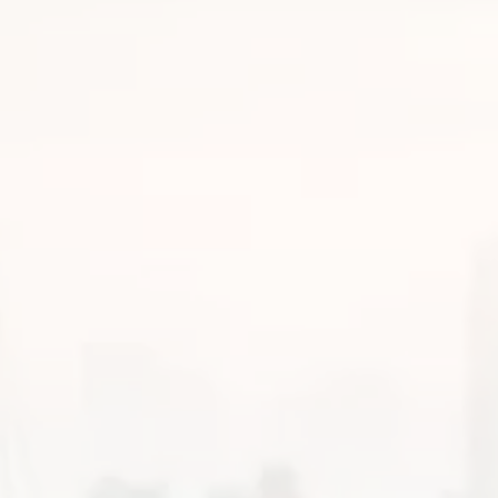
АДВОКАТ ПО АЛИМЕНТА - УСЛУГИ И
КОНСУЛЬТАЦИЯ
Любой юрист или адвокат сможет помочь в решении вопросов, связанных
с алиментами.
Алименты в общем смысле – это выплата средств в пользу лица, с
которым проживает общий ребенок, с целью его воспитания, ухода и развития.
Данная выплата может касаться только ребенка, а может и мужчины или
женщины, с кем постоянно проживает чадо.
При разводе совместное воспитание детей должно продолжаться, это не
зависит от совместного проживания, поэтому распад семейных отношений
является основанием для начисления алиментов. Чаще выплата поступает
именно от отца ребенка к матери, столь же распространенное уклонение от
предоставления денег своему ребенку, что требует немедленного
вмешательства адвоката с опытом семейных вопросов. Стоимость услуг
всегда зависит от объема дела, достаточности доказательной базы,
совершенных действий к обращению за юридической помощью.
КТО МОЖЕТ ПОДАТЬ НА АЛИМЕНТЫ?
В