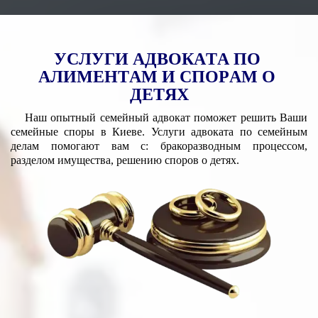
У
С
Л
У
Г
И
А
Д
В
О
К
А
Т
А
П
О
А
Л
И
М
Е
Н
Т
А
М
И
С
П
О
Р
А
М
О
Д
Е
Т
Я
Х
Наш опытный семейный адвокат поможет решить Ваши
семейные споры в Киеве. Услуги адвоката по семейным
делам помогают вам с: бракоразводным процессом,
разделом имущества, решению споров о детях.