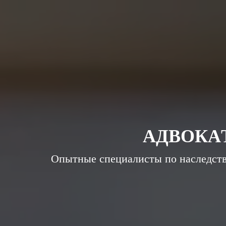
ГЛАВНАЯ
УСЛУГИ
НАША КОМАНДА
А
Д
В
О
К
А
Опытные специалисты по наследств
КОНСУЛЬТАЦИЯ АДВОКАТА ПО
НАСЛЕДСТВУ