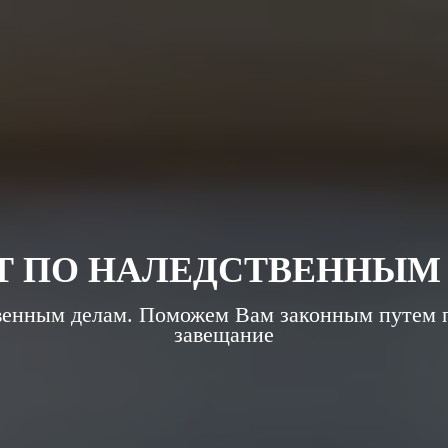
г. Киев, улица Владимирская, 42,
Написат
офис 28-Б (метро Золотые ворота)
ПРОЛОЖИТЬ
МАРШРУТ
ОТЗЫВЫ
СОЦ.СЕТИ
НОВОСТИ
КОНТАКТЫ
Т
П
О
Н
А
Л
Е
Д
С
Т
В
Е
Н
Н
Ы
М
енным делам. Поможем Вам законным путем п
завещание
ПОМОЖЕМ РЕШИТЬ ВОПРОС С
НАСЛЕДНИКАМИ И НОТАРИУСОМ