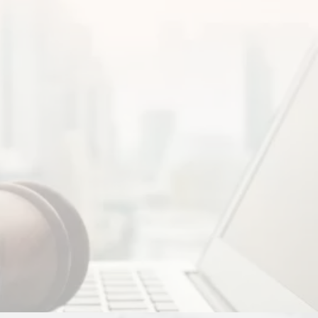
ать, обратившись к юристам.
ИНЯТИЯ НАСЛЕДСТВА
тности, не выдают свидетельство о наследстве
анов, при необходимости, защитить ваше имущество
нал наличие такого наследия.
 не пренебрегайте своими интересами.
ОМОЩЬЮ АДВОКАТА
нную кучу людей, заинтересованных в получении
, в частности, при получении имущества по закону
наличии нескольких потенциальных наследников или
енного вам права или иного имущества только из-за