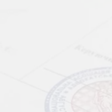
Наш 
г. Ки
офис
Теле
0
(0
(0
Emai
advo