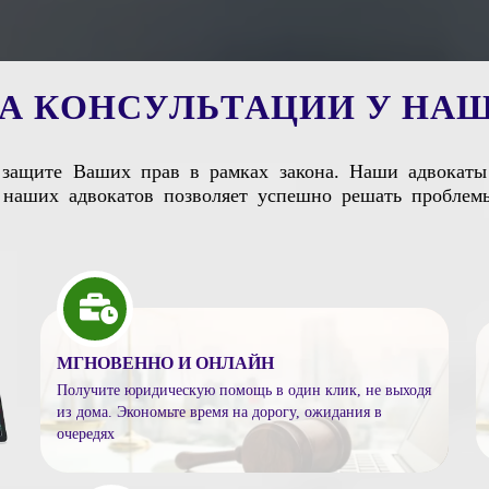
А
К
О
Н
С
У
Л
Ь
Т
А
Ц
И
И
У
Н
А
защите Ваших прав в рамках закона. Наши адвокаты 
 наших адвокатов позволяет успешно решать проблем
МГНОВЕННО И ОНЛАЙН
Получите юридическую помощь в один клик, не выходя
из дома. Экономьте время на дорогу, ожидания в
очередях