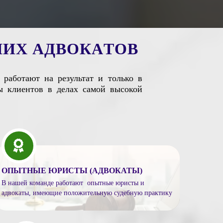
Ш
И
Х
А
Д
В
О
К
А
Т
О
В
работают на результат и только в
ы клиентов в делах самой высокой
ОПЫТНЫЕ ЮРИСТЫ (АДВОКАТЫ)
В нашей команде работают опытные юристы и
адвокаты, имеющие положительную судебную практику