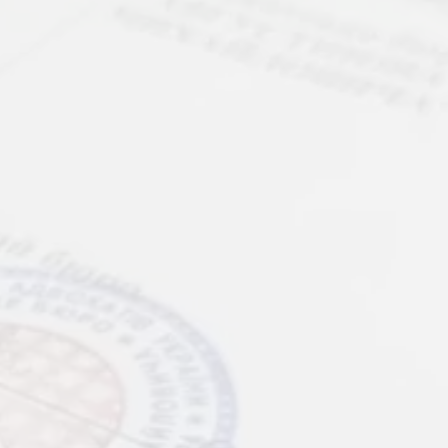
адрес:
ев, ул. Владимирская, 42,
 28-Б (метро Золотые ворота)
фоны:
 800 334 021
97) 888 50 77
50) 999 50 77
l:
cate.avgustinov@gmail.com