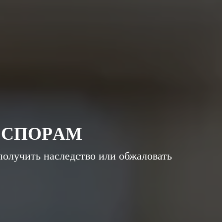
0 800 334 021
ь нам online
097 888 50 77
050 999 50 77
RU
ПОЗВОНИТЬ
С
П
О
Р
А
М
олучить наследство или обжаловать
ОБЖАЛОВАНИЕ ЗАВЕЩАНИЯ И ЗАЩИТА
ИНТЕРЕСОВ В СУДЕ