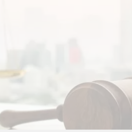
дать все в пользу проч. лица.
ступать в наследство, как защитить свое имущество – можно узн
ЛЬСТВА О НАСЛЕДСТВЕ И СРОК ПР
ственных дел начали создавать нотариусы, которые, в час
апутанные дела.
вить ваши права, обжаловать бездействие государственных орг
является распространенной проблемой, особенно когда поздно уз
ят к судебному разбирательству дела, обращайтесь за помощью,
ЕДСТВЕННЫХ СПОРОВ В СУДЕ С П
ьшое количество нюансов, которые сложно доказать и числе
ние такого конфликта.
суде, на любом этапе обращения и процесса рассмотрения дела
кументов, в случае пропуска сроков принятия наследства, при 
тва.
сы можно решить, не надо отказываться от законно предоставл
ращаться к юристам, вам всегда помогут.