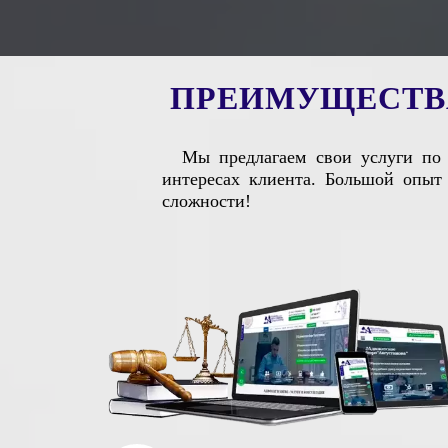
П
Р
Е
И
М
У
Щ
Е
С
Т
В
Мы предлагаем свои услуги по 
интересах клиента. Большой опыт
сложности!