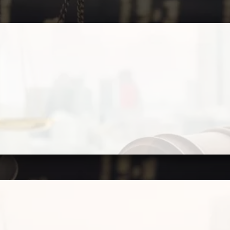
СВЯЖИТЕСЬ С НАМИ ПО ТЕЛЕФОНУ:
0 800 334 021
ИЛИ НАПИШИТЕ НАМ:
РИСТ) ПО НАСЛЕДСТВУ. ПОМОЩЬ И
и вопросах, связанных с завещанием, законным правом на им