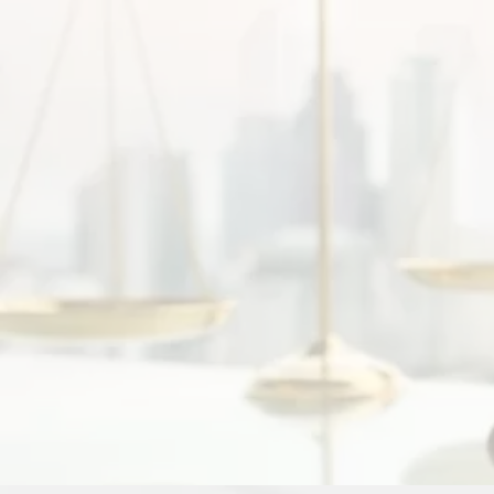
оформить по собственной воле или их вынуждают от
Кто имеет право на наследование, когда нужно в
ВЫДАЧА СВИДЕТЕ
Сейчас многие проблемы в отношении наслед
потенциальным наследникам, что усложняет и так з
Адвокат помогает в данных ситуациях восстано
от общих посягательств и т.д.
Просрочка срока вступления в наследство также 
Так что семейные склоки в данном случае привод
РЕШЕНИЕ НАСЛ
Наследственные споры обычно охватывают бол
положительного результата, что затрудняет разреше
Опытный юрист поможет защитить ваши права в 
или по завещанию, составления полного пакета до
даже при отхождении имущества на баланс государс
Нужно помнить, что все проблемы, споры и казу
продолжительности данного процесса, не бойтесь об